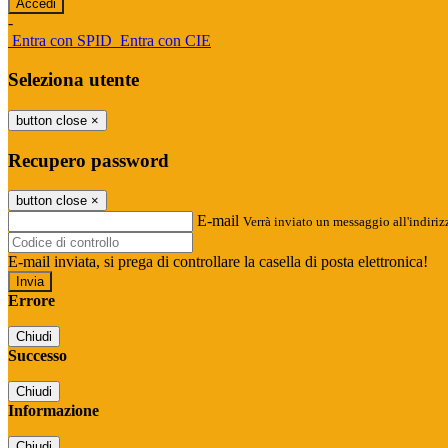
-
Entra con SPID
Entra con CIE
Seleziona utente
button close
×
Recupero password
button close
×
E-mail
Verrà inviato un messaggio all'indirizz
E-mail inviata, si prega di controllare la casella di posta elettronica!
Errore
Chiudi
Successo
Chiudi
Informazione
Chiudi