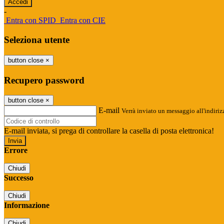
-
Entra con SPID
Entra con CIE
Seleziona utente
button close
×
Recupero password
button close
×
E-mail
Verrà inviato un messaggio all'indirizz
E-mail inviata, si prega di controllare la casella di posta elettronica!
Errore
Chiudi
Successo
Chiudi
Informazione
Chiudi