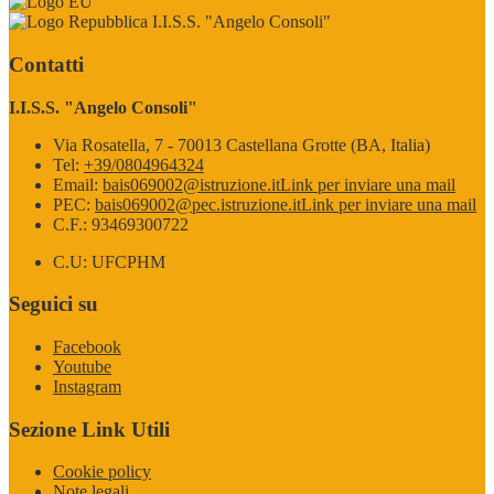
I.I.S.S. "Angelo Consoli"
Contatti
I.I.S.S. "Angelo Consoli"
Via Rosatella, 7 - 70013 Castellana Grotte (BA, Italia)
Tel:
+39/0804964324
Email:
bais069002@istruzione.it
Link per inviare una mail
PEC:
bais069002@pec.istruzione.it
Link per inviare una mail
C.F.: 93469300722
C.U: UFCPHM
Seguici su
Facebook
Youtube
Instagram
Sezione Link Utili
Cookie policy
Note legali