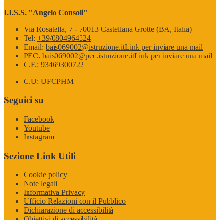
I.I.S.S. "Angelo Consoli"
Via Rosatella, 7 - 70013 Castellana Grotte (BA, Italia)
Tel:
+39/0804964324
Email:
bais069002@istruzione.it
Link per inviare una mail
PEC:
bais069002@pec.istruzione.it
Link per inviare una mail
C.F.: 93469300722
C.U: UFCPHM
Seguici su
Facebook
Youtube
Instagram
Sezione Link Utili
Cookie policy
Note legali
Informativa Privacy
Ufficio Relazioni con il Pubblico
Dichiarazione di accessibilità
Obiettivi di accessibilità