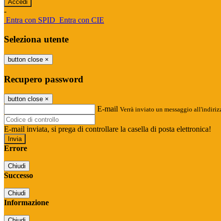
-
Entra con SPID
Entra con CIE
Seleziona utente
button close
×
Recupero password
button close
×
E-mail
Verrà inviato un messaggio all'indirizz
E-mail inviata, si prega di controllare la casella di posta elettronica!
Errore
Chiudi
Successo
Chiudi
Informazione
Chiudi