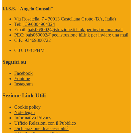
I.I.S.S. "Angelo Consoli"
Via Rosatella, 7 - 70013 Castellana Grotte (BA, Italia)
Tel:
+39/0804964324
Email:
bais069002@istruzione.it
Link per inviare una mail
PEC:
bais069002@pec.istruzione.it
Link per inviare una mail
C.F.: 93469300722
C.U: UFCPHM
Seguici su
Facebook
Youtube
Instagram
Sezione Link Utili
Cookie policy
Note legali
Informativa Privacy
Ufficio Relazioni con il Pubblico
Dichiarazione di accessibilità