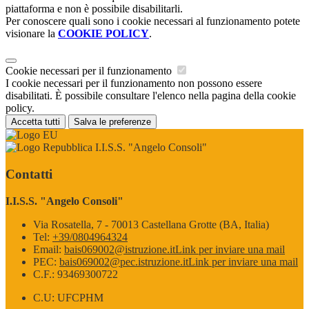
piattaforma e non è possibile disabilitarli.
Per conoscere quali sono i cookie necessari al funzionamento potete
visionare la
COOKIE POLICY
.
Cookie necessari per il funzionamento
I cookie necessari per il funzionamento non possono essere
disabilitati. È possibile consultare l'elenco nella pagina della cookie
policy.
Accetta tutti
Salva le preferenze
I.I.S.S. "Angelo Consoli"
Contatti
I.I.S.S. "Angelo Consoli"
Via Rosatella, 7 - 70013 Castellana Grotte (BA, Italia)
Tel:
+39/0804964324
Email:
bais069002@istruzione.it
Link per inviare una mail
PEC:
bais069002@pec.istruzione.it
Link per inviare una mail
C.F.: 93469300722
C.U: UFCPHM