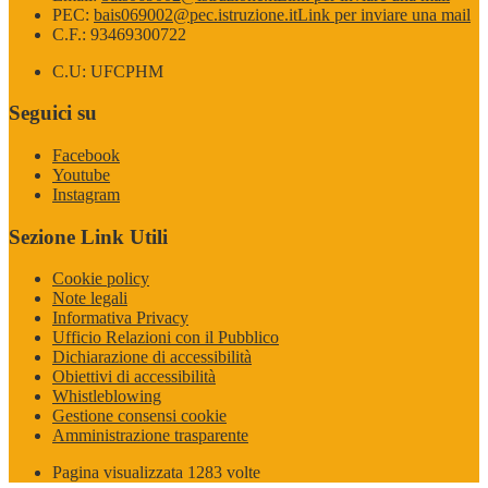
PEC:
bais069002@pec.istruzione.it
Link per inviare una mail
C.F.: 93469300722
C.U: UFCPHM
Seguici su
Facebook
Youtube
Instagram
Sezione Link Utili
Cookie policy
Note legali
Informativa Privacy
Ufficio Relazioni con il Pubblico
Dichiarazione di accessibilità
Obiettivi di accessibilità
Whistleblowing
Gestione consensi cookie
Amministrazione trasparente
Pagina visualizzata
1283
volte