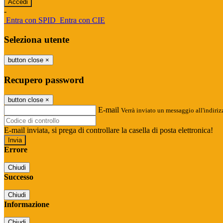
-
Entra con SPID
Entra con CIE
Seleziona utente
button close
×
Recupero password
button close
×
E-mail
Verrà inviato un messaggio all'indirizz
E-mail inviata, si prega di controllare la casella di posta elettronica!
Errore
Chiudi
Successo
Chiudi
Informazione
Chiudi