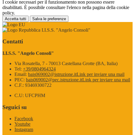
I cookie necessari per il funzionamento non possono essere
disabilitati. È possibile consultare l'elenco nella pagina della cookie
policy.
Accetta tutti
Salva le preferenze
I.I.S.S. "Angelo Consoli"
Contatti
I.I.S.S. "Angelo Consoli"
Via Rosatella, 7 - 70013 Castellana Grotte (BA, Italia)
Tel:
+39/0804964324
Email:
bais069002@istruzione.it
Link per inviare una mail
PEC:
bais069002@pec.istruzione.it
Link per inviare una mail
C.F.: 93469300722
C.U: UFCPHM
Seguici su
Facebook
Youtube
Instagram