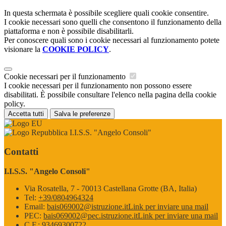
In questa schermata è possibile scegliere quali cookie consentire.
I cookie necessari sono quelli che consentono il funzionamento della
piattaforma e non è possibile disabilitarli.
Per conoscere quali sono i cookie necessari al funzionamento potete
visionare la
COOKIE POLICY
.
Cookie necessari per il funzionamento
I cookie necessari per il funzionamento non possono essere
disabilitati. È possibile consultare l'elenco nella pagina della cookie
policy.
Accetta tutti
Salva le preferenze
I.I.S.S. "Angelo Consoli"
Contatti
I.I.S.S. "Angelo Consoli"
Via Rosatella, 7 - 70013 Castellana Grotte (BA, Italia)
Tel:
+39/0804964324
Email:
bais069002@istruzione.it
Link per inviare una mail
PEC:
bais069002@pec.istruzione.it
Link per inviare una mail
C.F.: 93469300722