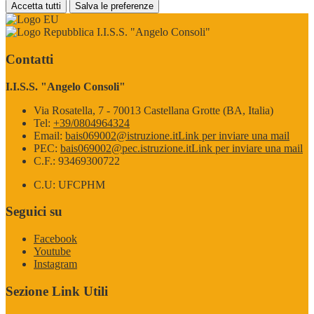
Accetta tutti
Salva le preferenze
I.I.S.S. "Angelo Consoli"
Contatti
I.I.S.S. "Angelo Consoli"
Via Rosatella, 7 - 70013 Castellana Grotte (BA, Italia)
Tel:
+39/0804964324
Email:
bais069002@istruzione.it
Link per inviare una mail
PEC:
bais069002@pec.istruzione.it
Link per inviare una mail
C.F.: 93469300722
C.U: UFCPHM
Seguici su
Facebook
Youtube
Instagram
Sezione Link Utili