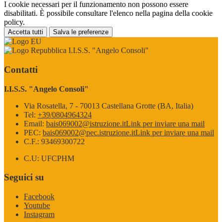
I cookie necessari per il funzionamento non possono essere
disabilitati. È possibile consultare l'elenco nella pagina della cookie
policy.
Accetta tutti
Salva le preferenze
I.I.S.S. "Angelo Consoli"
Contatti
I.I.S.S. "Angelo Consoli"
Via Rosatella, 7 - 70013 Castellana Grotte (BA, Italia)
Tel:
+39/0804964324
Email:
bais069002@istruzione.it
Link per inviare una mail
PEC:
bais069002@pec.istruzione.it
Link per inviare una mail
C.F.: 93469300722
C.U: UFCPHM
Seguici su
Facebook
Youtube
Instagram