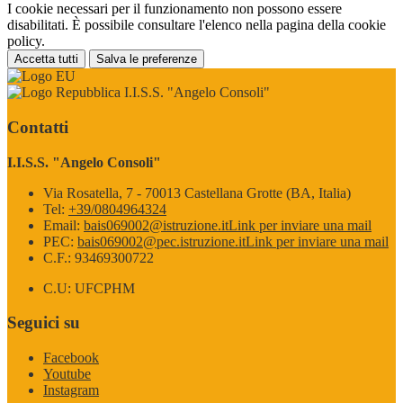
I cookie necessari per il funzionamento non possono essere
disabilitati. È possibile consultare l'elenco nella pagina della cookie
policy.
Accetta tutti
Salva le preferenze
I.I.S.S. "Angelo Consoli"
Contatti
I.I.S.S. "Angelo Consoli"
Via Rosatella, 7 - 70013 Castellana Grotte (BA, Italia)
Tel:
+39/0804964324
Email:
bais069002@istruzione.it
Link per inviare una mail
PEC:
bais069002@pec.istruzione.it
Link per inviare una mail
C.F.: 93469300722
C.U: UFCPHM
Seguici su
Facebook
Youtube
Instagram