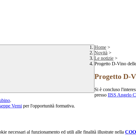
Home
>
Novità
>
Le notizie
>
Progetto D-Vino dell
Progetto D-V
Si è concluso l'inter
presso
IISS Angelo Co
ubino
.
seppe Verni
per l'opportunità formativa.
kie necessari al funzionamento ed utili alle finalità illustrate nella
COO