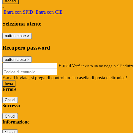
-
Entra con SPID
Entra con CIE
Seleziona utente
button close
×
Recupero password
button close
×
E-mail
Verrà inviato un messaggio all'indirizz
E-mail inviata, si prega di controllare la casella di posta elettronica!
Errore
Chiudi
Successo
Chiudi
Informazione
Chiudi