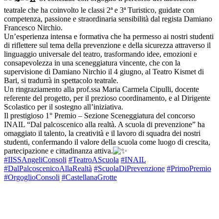
teatrale che ha coinvolto le classi 2ª e 3ª Turistico, guidate con
competenza, passione e straordinaria sensibilità dal regista Damiano
Francesco Nirchio.
Un’esperienza intensa e formativa che ha permesso ai nostri studenti
di riflettere sul tema della prevenzione e della sicurezza attraverso il
linguaggio universale del teatro, trasformando idee, emozioni e
consapevolezza in una sceneggiatura vincente, che con la
supervisione di Damiano Nirchio il 4 giugno, al Teatro Kismet di
Bari, si tradurrà in spettacolo teatrale.
Un ringraziamento alla prof.ssa Maria Carmela Cipulli, docente
referente del progetto, per il prezioso coordinamento, e al Dirigente
Scolastico per il sostegno all’iniziativa.
Il prestigioso 1° Premio – Sezione Sceneggiatura del concorso
INAIL “Dal palcoscenico alla realtà. A scuola di prevenzione” ha
omaggiato il talento, la creatività e il lavoro di squadra dei nostri
studenti, confermando il valore della scuola come luogo di crescita,
partecipazione e cittadinanza attiva.
#IISSAngeliConsoli
#TeatroAScuola
#INAIL
#DalPalcoscenicoAllaRealtà
#ScuolaDiPrevenzione
#PrimoPremio
#OrgoglioConsoli
#CastellanaGrotte