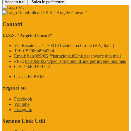
Accetta tutti
Salva le preferenze
I.I.S.S. "Angelo Consoli"
Contatti
I.I.S.S. "Angelo Consoli"
Via Rosatella, 7 - 70013 Castellana Grotte (BA, Italia)
Tel:
+39/0804964324
Email:
bais069002@istruzione.it
Link per inviare una mail
PEC:
bais069002@pec.istruzione.it
Link per inviare una mail
C.F.: 93469300722
C.U: UFCPHM
Seguici su
Facebook
Youtube
Instagram
Sezione Link Utili