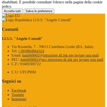
disabilitati. È possibile consultare l'elenco nella pagina della cookie
policy.
Accetta tutti
Salva le preferenze
I.I.S.S. "Angelo Consoli"
Contatti
I.I.S.S. "Angelo Consoli"
Via Rosatella, 7 - 70013 Castellana Grotte (BA, Italia)
Tel:
+39/0804964324
Email:
bais069002@istruzione.it
Link per inviare una mail
PEC:
bais069002@pec.istruzione.it
Link per inviare una mail
C.F.: 93469300722
C.U: UFCPHM
Seguici su
Facebook
Youtube
Instagram