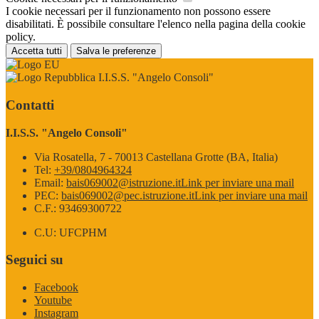
I cookie necessari per il funzionamento non possono essere
disabilitati. È possibile consultare l'elenco nella pagina della cookie
policy.
Accetta tutti
Salva le preferenze
I.I.S.S. "Angelo Consoli"
Contatti
I.I.S.S. "Angelo Consoli"
Via Rosatella, 7 - 70013 Castellana Grotte (BA, Italia)
Tel:
+39/0804964324
Email:
bais069002@istruzione.it
Link per inviare una mail
PEC:
bais069002@pec.istruzione.it
Link per inviare una mail
C.F.: 93469300722
C.U: UFCPHM
Seguici su
Facebook
Youtube
Instagram