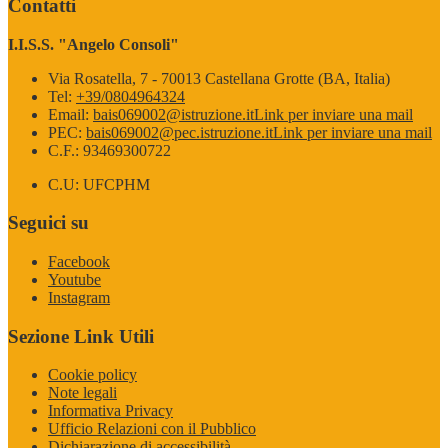
Contatti
I.I.S.S. "Angelo Consoli"
Via Rosatella, 7 - 70013 Castellana Grotte (BA, Italia)
Tel:
+39/0804964324
Email:
bais069002@istruzione.it
Link per inviare una mail
PEC:
bais069002@pec.istruzione.it
Link per inviare una mail
C.F.: 93469300722
C.U: UFCPHM
Seguici su
Facebook
Youtube
Instagram
Sezione Link Utili
Cookie policy
Note legali
Informativa Privacy
Ufficio Relazioni con il Pubblico
Dichiarazione di accessibilità