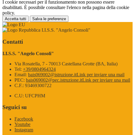
I cookie necessari per il funzionamento non possono essere
disabilitati. È possibile consultare l'elenco nella pagina della cookie
policy.
Accetta tutti
Salva le preferenze
I.I.S.S. "Angelo Consoli"
Contatti
I.I.S.S. "Angelo Consoli"
Via Rosatella, 7 - 70013 Castellana Grotte (BA, Italia)
Tel:
+39/0804964324
Email:
bais069002@istruzione.it
Link per inviare una mail
PEC:
bais069002@pec.istruzione.it
Link per inviare una mail
C.F.: 93469300722
C.U: UFCPHM
Seguici su
Facebook
Youtube
Instagram