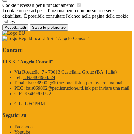
Cookie necessari per il funzionamento
I cookie necessari per il funzionamento non possono essere
disabilitati. È possibile consultare l'elenco nella pagina della cookie
policy.
Accetta tutti
Salva le preferenze
I.I.S.S. "Angelo Consoli"
Contatti
I.I.S.S. "Angelo Consoli"
Via Rosatella, 7 - 70013 Castellana Grotte (BA, Italia)
Tel:
+39/0804964324
Email:
bais069002@istruzione.it
Link per inviare una mail
PEC:
bais069002@pec.istruzione.it
Link per inviare una mail
C.F.: 93469300722
C.U: UFCPHM
Seguici su
Facebook
Youtube