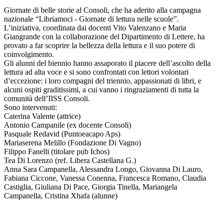
Giornate di belle storie al Consoli, che ha aderito alla campagna
nazionale “Libriamoci - Giornate di lettura nelle scuole”.
L’iniziativa, coordinata dai docenti Vito Valenzano e Maria
Giangrande con la collaborazione del Dipartimento di Lettere, ha
provato a far scoprire la bellezza della lettura e il suo potere di
coinvolgimento.
Gli alunni del biennio hanno assaporato il piacere dell’ascolto della
lettura ad alta voce e si sono confrontati con lettori volontari
d’eccezione: i loro compagni del triennio, appassionati di libri, e
alcuni ospiti graditissimi, a cui vanno i ringraziamenti di tutta la
comunità dell’IISS Consoli.
Sono intervenuti:
Caterina Valente (attrice)
Antonio Campanile (ex docente Consoli)
Pasquale Redavid (Puntoeacapo Aps)
Mariaserena Melillo (Fondazione Di Vagno)
Filippo Fanelli (titolare pub Ichos)
Tea Di Lorenzo (ref. Libera Castellana G.)
Anna Sara Campanella, Alessandra Longo, Giovanna Di Lauro,
Fabiana Ciccone, Vanessa Conenna, Francesca Romano, Claudia
Castiglia, Giuliana Di Pace, Giorgia Tinella, Mariangela
Campanella, Cristina Xhafa (alunne)