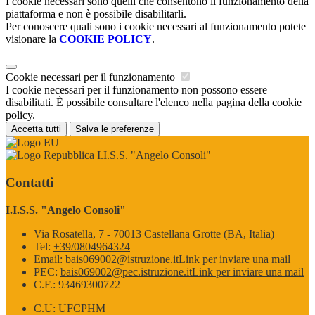
I cookie necessari sono quelli che consentono il funzionamento della
piattaforma e non è possibile disabilitarli.
Per conoscere quali sono i cookie necessari al funzionamento potete
visionare la
COOKIE POLICY
.
Cookie necessari per il funzionamento
I cookie necessari per il funzionamento non possono essere
disabilitati. È possibile consultare l'elenco nella pagina della cookie
policy.
Accetta tutti
Salva le preferenze
I.I.S.S. "Angelo Consoli"
Contatti
I.I.S.S. "Angelo Consoli"
Via Rosatella, 7 - 70013 Castellana Grotte (BA, Italia)
Tel:
+39/0804964324
Email:
bais069002@istruzione.it
Link per inviare una mail
PEC:
bais069002@pec.istruzione.it
Link per inviare una mail
C.F.: 93469300722
C.U: UFCPHM