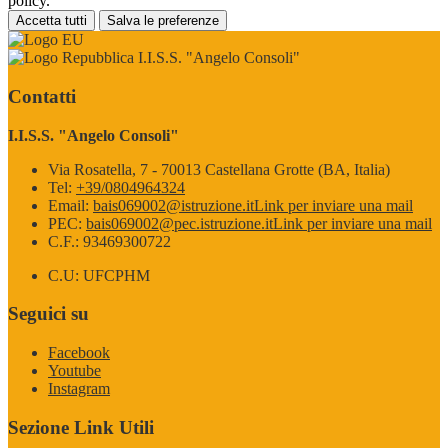
policy.
Accetta tutti
Salva le preferenze
I.I.S.S. "Angelo Consoli"
Contatti
I.I.S.S. "Angelo Consoli"
Via Rosatella, 7 - 70013 Castellana Grotte (BA, Italia)
Tel:
+39/0804964324
Email:
bais069002@istruzione.it
Link per inviare una mail
PEC:
bais069002@pec.istruzione.it
Link per inviare una mail
C.F.: 93469300722
C.U: UFCPHM
Seguici su
Facebook
Youtube
Instagram
Sezione Link Utili