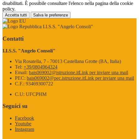
disabilitati. È possibile consultare l'elenco nella pagina della cookie
policy.
Accetta tutti
Salva le preferenze
I.I.S.S. "Angelo Consoli"
Contatti
I.I.S.S. "Angelo Consoli"
Via Rosatella, 7 - 70013 Castellana Grotte (BA, Italia)
Tel:
+39/0804964324
Email:
bais069002@istruzione.it
Link per inviare una mail
PEC:
bais069002@pec.istruzione.it
Link per inviare una mail
C.F.: 93469300722
C.U: UFCPHM
Seguici su
Facebook
Youtube
Instagram