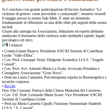
Si è concluso con grande partecipazione l
tr
'incono formativo "Le
violenze di genere: come prevenirle e contrastarle", tenutosi venerdì
8 maggio presso la nostra Sala Mele. È stato un momento
fondamentale di riflessione su una delle sfide più urgenti della nostra
società.
Grazie alla sinergia tra Associazioni, Istituzioni ed esperti abbiamo
analizzato il fenomeno della violenza sotto molteplici aspetti: legale,
psicologico ed etico.
I relatori:
• Comm.Gianni Bianco: Presidente ANCRI Sezione di Castellana
Grotte "Valle d'Itria".
• Cav. Prof. Giuseppe Verni: Dirigente Scolastico I.I.S.S. "Angelo
Consoli".
• Cav. Prof. Avv. Antonio Maria La Scala: Avvocato Penalista e
Consigliere Associazione "Gens Nova".
• Dott.ssa Laura Camastra: Psicoterapeuta esperta in Bioenergetica e
tecniche corporee.
•
Rev.do
Don Vito Cassone: Parroco della Chiesa Madonna del Caroseno.
• Cav. Uff. Dott. Leonardo Maria Ivone: Vice Presidente ANCRI
Sezione di Castellana Grotte.
• Prof.ssa Maria Carmela Cipulli: Funzione Strumentale Studenti
I.I.S.S. "A. Consoli".