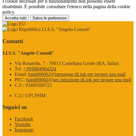
I cookie necessari per il funzionamento non possono essere
disabilitati. È possibile consultare l'elenco nella pagina della cookie
policy.
Accetta tutti
Salva le preferenze
I.I.S.S. "Angelo Consoli"
Contatti
I.I.S.S. "Angelo Consoli"
Via Rosatella, 7 - 70013 Castellana Grotte (BA, Italia)
Tel:
+39/0804964324
Email:
bais069002@istruzione.it
Link per inviare una mail
PEC:
bais069002@pec.istruzione.it
Link per inviare una mail
C.F.: 93469300722
C.U: UFCPHM
Seguici su
Facebook
Youtube
Instagram