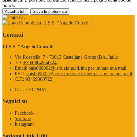
policy.
Accetta tutti
Salva le preferenze
I.I.S.S. "Angelo Consoli"
Contatti
I.I.S.S. "Angelo Consoli"
Via Rosatella, 7 - 70013 Castellana Grotte (BA, Italia)
Tel:
+39/0804964324
Email:
bais069002@istruzione.it
Link per inviare una mail
PEC:
bais069002@pec.istruzione.it
Link per inviare una mail
C.F.: 93469300722
C.U: UFCPHM
Seguici su
Facebook
Youtube
Instagram
Sezione Link Utili