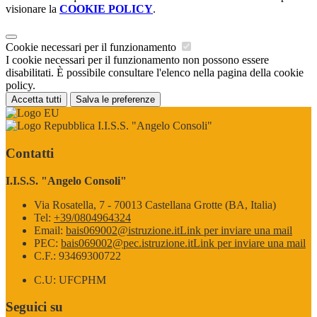
visionare la
COOKIE POLICY
.
Cookie necessari per il funzionamento
I cookie necessari per il funzionamento non possono essere
disabilitati. È possibile consultare l'elenco nella pagina della cookie
policy.
Accetta tutti
Salva le preferenze
I.I.S.S. "Angelo Consoli"
Contatti
I.I.S.S. "Angelo Consoli"
Via Rosatella, 7 - 70013 Castellana Grotte (BA, Italia)
Tel:
+39/0804964324
Email:
bais069002@istruzione.it
Link per inviare una mail
PEC:
bais069002@pec.istruzione.it
Link per inviare una mail
C.F.: 93469300722
C.U: UFCPHM
Seguici su