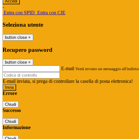
-
Entra con SPID
Entra con CIE
Seleziona utente
button close
×
Recupero password
button close
×
E-mail
Verrà inviato un messaggio all'indirizz
E-mail inviata, si prega di controllare la casella di posta elettronica!
Errore
Chiudi
Successo
Chiudi
Informazione
Chiudi