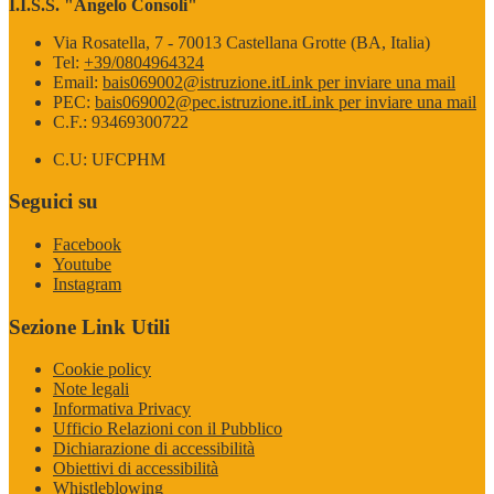
I.I.S.S. "Angelo Consoli"
Via Rosatella, 7 - 70013 Castellana Grotte (BA, Italia)
Tel:
+39/0804964324
Email:
bais069002@istruzione.it
Link per inviare una mail
PEC:
bais069002@pec.istruzione.it
Link per inviare una mail
C.F.: 93469300722
C.U: UFCPHM
Seguici su
Facebook
Youtube
Instagram
Sezione Link Utili
Cookie policy
Note legali
Informativa Privacy
Ufficio Relazioni con il Pubblico
Dichiarazione di accessibilità
Obiettivi di accessibilità
Whistleblowing