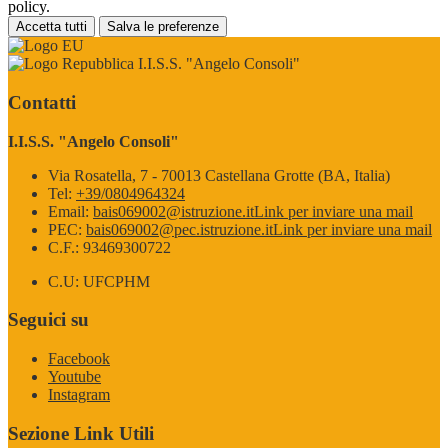
policy.
Accetta tutti
Salva le preferenze
I.I.S.S. "Angelo Consoli"
Contatti
I.I.S.S. "Angelo Consoli"
Via Rosatella, 7 - 70013 Castellana Grotte (BA, Italia)
Tel:
+39/0804964324
Email:
bais069002@istruzione.it
Link per inviare una mail
PEC:
bais069002@pec.istruzione.it
Link per inviare una mail
C.F.: 93469300722
C.U: UFCPHM
Seguici su
Facebook
Youtube
Instagram
Sezione Link Utili