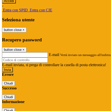
-
Entra con SPID
Entra con CIE
Seleziona utente
button close
×
Recupero password
button close
×
E-mail
Verrà inviato un messaggio all'indirizz
E-mail inviata, si prega di controllare la casella di posta elettronica!
Errore
Chiudi
Successo
Chiudi
Informazione
Chiudi