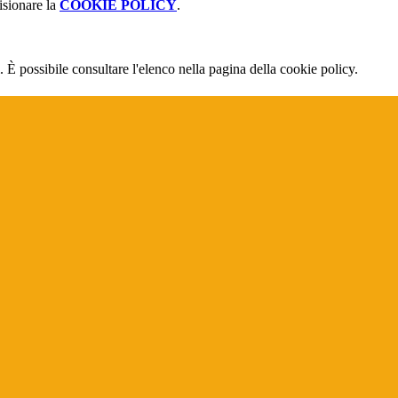
isionare la
COOKIE POLICY
.
 È possibile consultare l'elenco nella pagina della cookie policy.