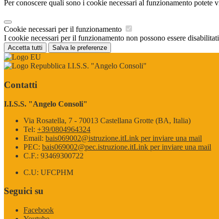
Per conoscere quali sono i cookie necessari al funzionamento potete v
Cookie necessari per il funzionamento
I cookie necessari per il funzionamento non possono essere disabilitati.
Accetta tutti
Salva le preferenze
I.I.S.S. "Angelo Consoli"
Contatti
I.I.S.S. "Angelo Consoli"
Via Rosatella, 7 - 70013 Castellana Grotte (BA, Italia)
Tel:
+39/0804964324
Email:
bais069002@istruzione.it
Link per inviare una mail
PEC:
bais069002@pec.istruzione.it
Link per inviare una mail
C.F.: 93469300722
C.U: UFCPHM
Seguici su
Facebook
Youtube